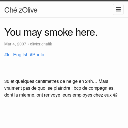
Ché zOlive
You may smoke here.
Mar 4, 2007
•
olivier.chafik
#In_English
#Photo
30 et quelques centimetres de neige en 24h… Mais
vraiment pas de quoi se plaindre : bcp de compagnies,
dont la mienne, ont renvoye leurs employes chez eux 😀